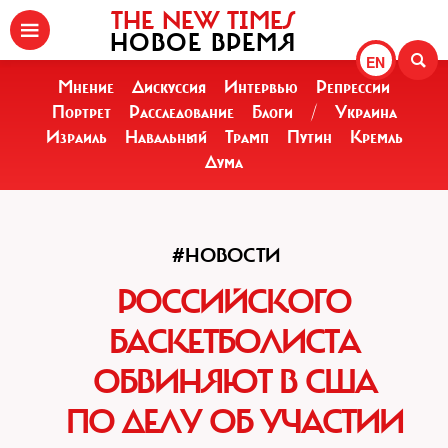
THE NEW TIMES
НОВОЕ ВРЕМЯ
EN
Мнение
Дискуссия
Интервью
Репрессии
Портрет
Расследование
Блоги
/
Украина
Израиль
Навальный
Трамп
Путин
Кремль
Дума
#НОВОСТИ
РОССИЙСКОГО
БАСКЕТБОЛИСТА
ОБВИНЯЮТ В США
ПО ДЕЛУ ОБ УЧАСТИИ