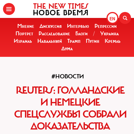
THE NEW TIMES
НОВОЕ ВРЕМЯ
EN
Мнение
Дискуссия
Интервью
Репрессии
Портрет
Расследование
Блоги
/
Украина
Израиль
Навальный
Трамп
Путин
Кремль
Дума
#НОВОСТИ
REUTERS: ГОЛЛАНДСКИЕ
И НЕМЕЦКИЕ
СПЕЦСЛУЖБЫ СОБРАЛИ
ДОКАЗАТЕЛЬСТВА