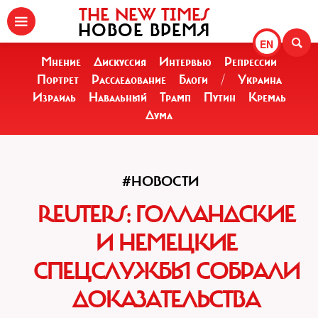
THE NEW TIMES
НОВОЕ ВРЕМЯ
EN
Мнение
Дискуссия
Интервью
Репрессии
Портрет
Расследование
Блоги
/
Украина
Израиль
Навальный
Трамп
Путин
Кремль
Дума
#НОВОСТИ
REUTERS: ГОЛЛАНДСКИЕ
И НЕМЕЦКИЕ
СПЕЦСЛУЖБЫ СОБРАЛИ
ДОКАЗАТЕЛЬСТВА