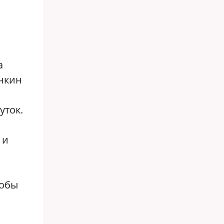
а
анкин
уток.
 и
кобы