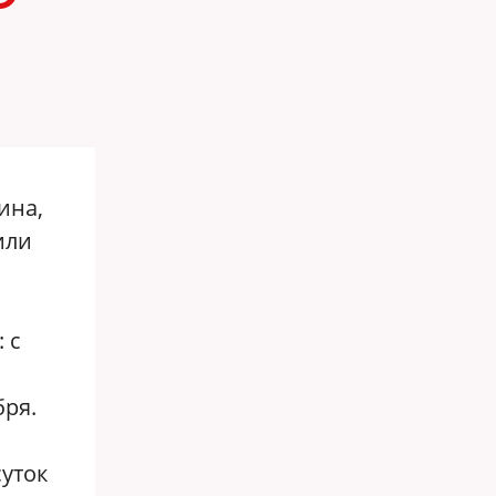
ина,
или
 с
бря.
уток