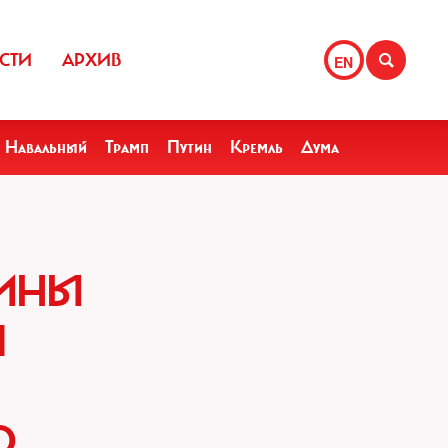
СТИ
АРХИВ
EN
Навальный
Трамп
Путин
Кремль
Дума
АИНЫ
М
О