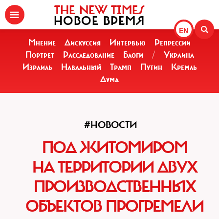
THE NEW TIMES
НОВОЕ ВРЕМЯ
EN
Мнение
Дискуссия
Интервью
Репрессии
Портрет
Расследование
Блоги
/
Украина
Израиль
Навальный
Трамп
Путин
Кремль
Дума
#НОВОСТИ
ПОД ЖИТОМИРОМ
НА ТЕРРИТОРИИ ДВУХ
ПРОИЗВОДСТВЕННЫХ
ОБЪЕКТОВ ПРОГРЕМЕЛИ