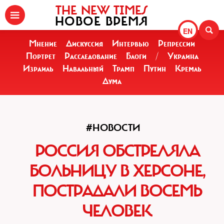
THE NEW TIMES
НОВОЕ ВРЕМЯ
EN
Мнение
Дискуссия
Интервью
Репрессии
Портрет
Расследование
Блоги
/
Украина
Израиль
Навальный
Трамп
Путин
Кремль
Дума
#НОВОСТИ
РОССИЯ ОБСТРЕЛЯЛА
БОЛЬНИЦУ В ХЕРСОНЕ,
ПОСТРАДАЛИ ВОСЕМЬ
ЧЕЛОВЕК