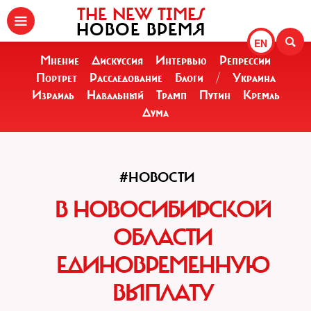
THE NEW TIMES
НОВОЕ ВРЕМЯ
EN
Мнение
Дискуссия
Интервью
Репрессии
Портрет
Расследование
Блоги
/
Украина
Израиль
Навальный
Трамп
Путин
Кремль
Дума
#НОВОСТИ
В НОВОСИБИРСКОЙ
ОБЛАСТИ
ЕДИНОВРЕМЕННУЮ
ВЫПЛАТУ