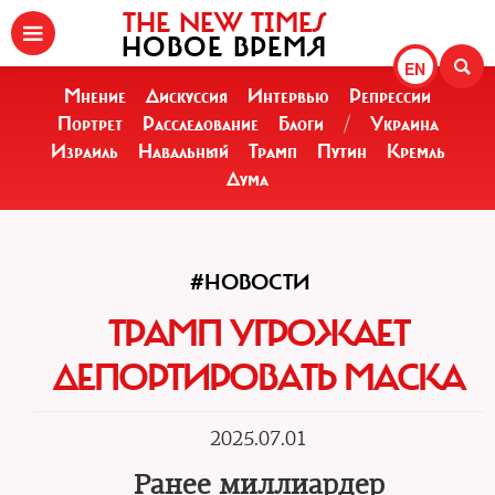
THE NEW TIMES
НОВОЕ ВРЕМЯ
EN
Мнение
Дискуссия
Интервью
Репрессии
Портрет
Расследование
Блоги
/
Украина
Израиль
Навальный
Трамп
Путин
Кремль
Дума
#НОВОСТИ
ТРАМП УГРОЖАЕТ
ДЕПОРТИРОВАТЬ МАСКА
2025.07.01
Ранее миллиардер