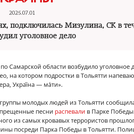
2025.07.01
ях, подключилась Мизулина, СК в те
будил уголовное дело
по Самарской области возбудило уголовное 
ео, на котором подростки в Тольятти напеваю
а, Украї́на — ма́ти».
 группы молодых людей из Тольятти сообщил
запрещенные песни
распевали
в Парке Победы
дного из самых кровавых террористов прошло
раины посреди Парка Победы в Тольятти. Пол