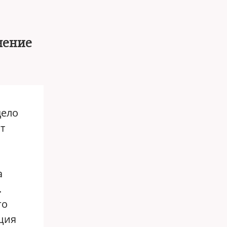
чение
дело
т
а
.
го
иция