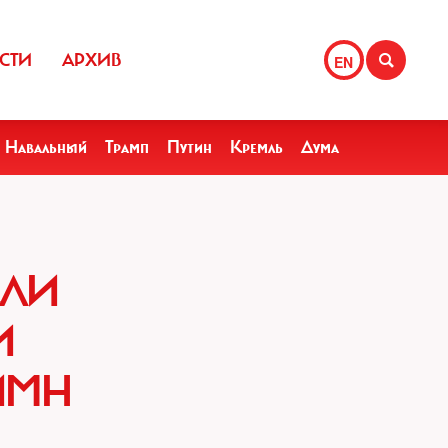
СТИ
АРХИВ
EN
Навальный
Трамп
Путин
Кремль
Дума
ЕЛИ
И
ИМН