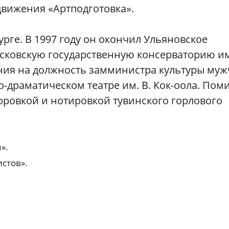
вижения «Артподготовка».
урге. В 1997 году он окончил Ульяновское
сковскую государственную консерваторию им
чения на должность замминистра культуры му
-драматическом театре им. В. Кок-оола. Пом
фровкой и нотировкой тувинского горлового
».
истов».