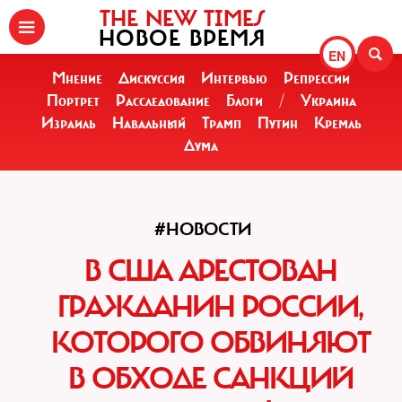
THE NEW TIMES
НОВОЕ ВРЕМЯ
EN
Мнение
Дискуссия
Интервью
Репрессии
Портрет
Расследование
Блоги
/
Украина
Израиль
Навальный
Трамп
Путин
Кремль
Дума
#НОВОСТИ
В США АРЕСТОВАН
ГРАЖДАНИН РОССИИ,
КОТОРОГО ОБВИНЯЮТ
В ОБХОДЕ САНКЦИЙ