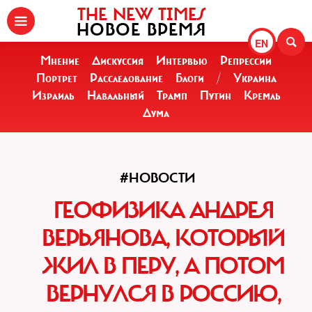
THE NEW TIMES
НОВОЕ ВРЕМЯ
EN
Мнение
Дискуссия
Интервью
Репрессии
Портрет
Расследование
Блоги
/
Украина
Израиль
Навальный
Трамп
Путин
Кремль
Дума
#НОВОСТИ
ГЕОФИЗИКА АНДРЕЯ
ВЕРЬЯНОВА, КОТОРЫЙ
ЖИЛ В ПЕРУ, А ПОТОМ
ВЕРНУЛСЯ В РОССИЮ,