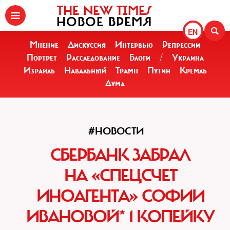
THE NEW TIMES
НОВОЕ ВРЕМЯ
EN
Мнение
Дискуссия
Интервью
Репрессии
Портрет
Расследование
Блоги
/
Украина
Израиль
Навальный
Трамп
Путин
Кремль
Дума
#НОВОСТИ
СБЕРБАНК ЗАБРАЛ
НА «СПЕЦСЧЕТ
ИНОАГЕНТА» СОФИИ
ИВАНОВОЙ* 1 КОПЕЙКУ