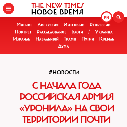
THE NEW TIMES
НОВОЕ ВРЕМЯ
EN
Мнение
Дискуссия
Интервью
Репрессии
Портрет
Расследование
Блоги
/
Украина
Израиль
Навальный
Трамп
Путин
Кремль
Дума
#НОВОСТИ
С НАЧАЛА ГОДА
РОССИЙСКАЯ АРМИЯ
«УРОНИЛА» НА СВОИ
ТЕРРИТОРИИ ПОЧТИ