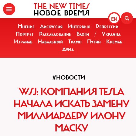
THE NEW TIMES
НОВОЕ ВРЕМЯ
EN
Мнение
Дискуссия
Интервью
Репрессии
Портрет
Расследование
Блоги
/
Украина
Израиль
Навальный
Трамп
Путин
Кремль
Дума
#НОВОСТИ
WSJ: КОМПАНИЯ TESLA
НАЧАЛА ИСКАТЬ ЗАМЕНУ
МИЛЛИАРДЕРУ ИЛОНУ
МАСКУ