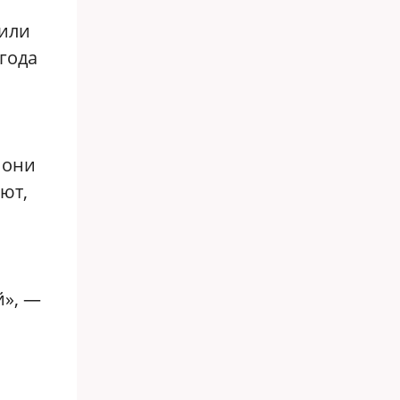
оили
лгода
 они
ют,
й», —