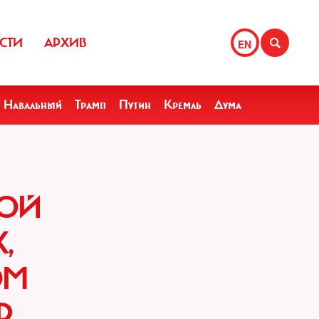
СТИ
АРХИВ
EN
Навальный
Трамп
Путин
Кремль
Дума
НОЙ
,
ОМ
Р