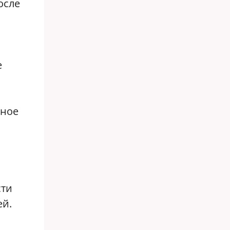
осле
е
,
вное
сти
ей.