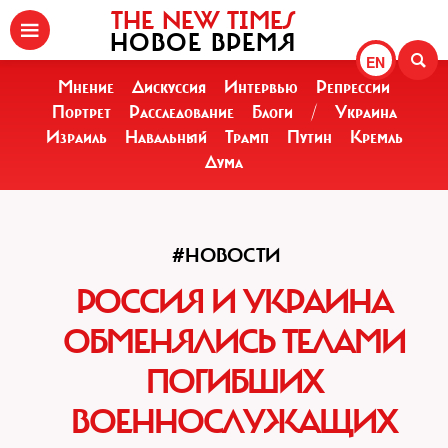
THE NEW TIMES
НОВОЕ ВРЕМЯ
EN
Мнение
Дискуссия
Интервью
Репрессии
Портрет
Расследование
Блоги
/
Украина
Израиль
Навальный
Трамп
Путин
Кремль
Дума
#НОВОСТИ
РОССИЯ И УКРАИНА
ОБМЕНЯЛИСЬ ТЕЛАМИ
ПОГИБШИХ
ВОЕННОСЛУЖАЩИХ