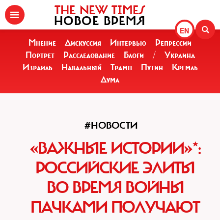
THE NEW TIMES
НОВОЕ ВРЕМЯ
EN
Мнение
Дискуссия
Интервью
Репрессии
Портрет
Расследование
Блоги
/
Украина
Израиль
Навальный
Трамп
Путин
Кремль
Дума
#НОВОСТИ
«ВАЖНЫЕ ИСТОРИИ»*:
РОССИЙСКИЕ ЭЛИТЫ
ВО ВРЕМЯ ВОЙНЫ
ПАЧКАМИ ПОЛУЧАЮТ