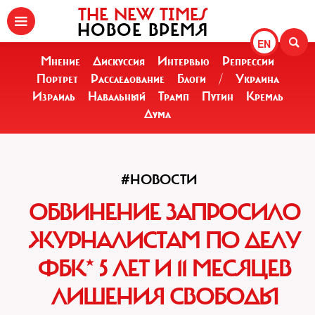
THE NEW TIMES
НОВОЕ ВРЕМЯ
EN
Мнение
Дискуссия
Интервью
Репрессии
Портрет
Расследование
Блоги
/
Украина
Израиль
Навальный
Трамп
Путин
Кремль
Дума
#НОВОСТИ
ОБВИНЕНИЕ ЗАПРОСИЛО
ЖУРНАЛИСТАМ ПО ДЕЛУ
ФБК* 5 ЛЕТ И 11 МЕСЯЦЕВ
ЛИШЕНИЯ СВОБОДЫ