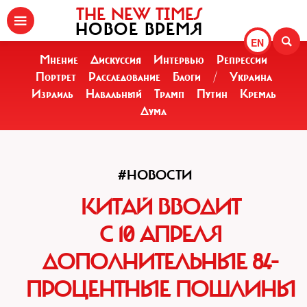
THE NEW TIMES
НОВОЕ ВРЕМЯ
EN
Мнение
Дискуссия
Интервью
Репрессии
Портрет
Расследование
Блоги
/
Украина
Израиль
Навальный
Трамп
Путин
Кремль
Дума
#НОВОСТИ
КИТАЙ ВВОДИТ
С 10 АПРЕЛЯ
ДОПОЛНИТЕЛЬНЫЕ 84-
ПРОЦЕНТНЫЕ ПОШЛИНЫ