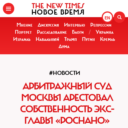
THE NEW TIMES
НОВОЕ ВРЕМЯ
EN
Мнение
Дискуссия
Интервью
Репрессии
Портрет
Расследование
Блоги
/
Украина
Израиль
Навальный
Трамп
Путин
Кремль
Дума
#НОВОСТИ
АРБИТРАЖНЫЙ СУД
МОСКВЫ АРЕСТОВАЛ
СОБСТВЕННОСТЬ ЭКС-
ГЛАВЫ «РОСНАНО»