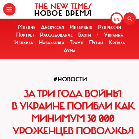
THE NEW TIMES
НОВОЕ ВРЕМЯ
EN
Мнение
Дискуссия
Интервью
Репрессии
Портрет
Расследование
Блоги
/
Украина
Израиль
Навальный
Трамп
Путин
Кремль
Дума
#НОВОСТИ
ЗА ТРИ ГОДА ВОЙНЫ
В УКРАИНЕ ПОГИБЛИ КАК
МИНИМУМ 30 000
УРОЖЕНЦЕВ ПОВОЛЖЬЯ