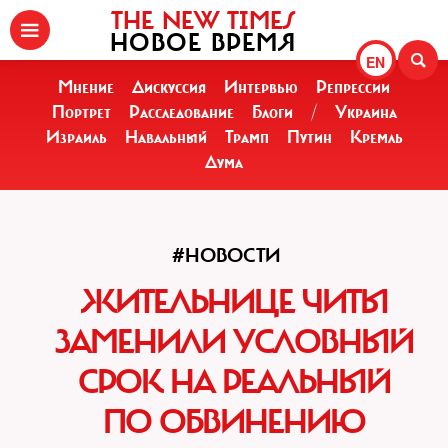
THE NEW TIMES
НОВОЕ ВРЕМЯ
EN
Мнение
Дискуссия
Интервью
Репрессии
Портрет
Расследование
Блоги
/
Украина
Израиль
Навальный
Трамп
Путин
Кремль
Дума
#НОВОСТИ
ЖИТЕЛЬНИЦЕ ЧИТЫ
ЗАМЕНИЛИ УСЛОВНЫЙ
СРОК НА РЕАЛЬНЫЙ
ПО ОБВИНЕНИЮ