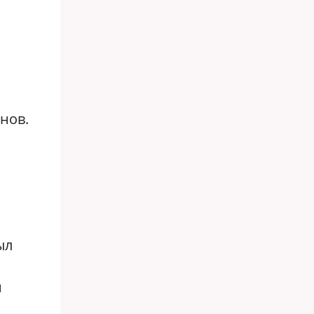
нов.
ыл
м