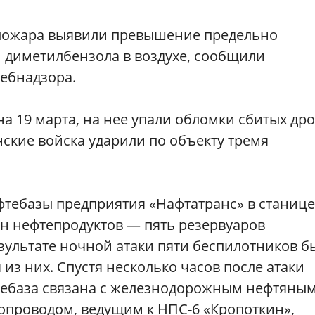
 пожара выявили превышение предельно
 диметилбензола в воздухе, сообщили
ебнадзора.
а 19 марта, на нее упали обломки сбитых дро
ские войска ударили по объекту тремя
ефтебазы предприятия «Нафтатранс» в станице
нн нефтепродуктов — пять резервуаров
езультате ночной атаки пяти беспилотников б
из них. Спустя несколько часов после атаки
фтебаза связана с железнодорожным нефтяны
проводом, ведущим к НПС-6 «Кропоткин»,