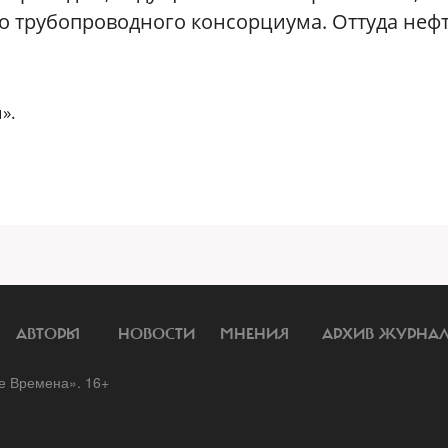
го трубопроводного консорциума. Оттуда неф
».
АВТОРЫ
НОВОСТИ
МНЕНИЯ
АРХИВ ЖУРНА
 Времена». 16+