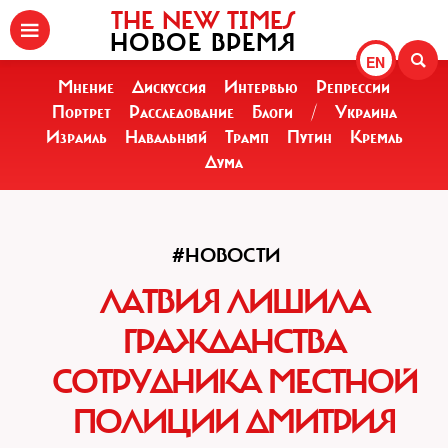
THE NEW TIMES
НОВОЕ ВРЕМЯ
EN
Мнение
Дискуссия
Интервью
Репрессии
Портрет
Расследование
Блоги
/
Украина
Израиль
Навальный
Трамп
Путин
Кремль
Дума
#НОВОСТИ
ЛАТВИЯ ЛИШИЛА
ГРАЖДАНСТВА
СОТРУДНИКА МЕСТНОЙ
ПОЛИЦИИ ДМИТРИЯ