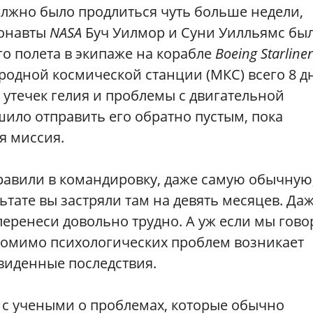
олжно было продлиться чуть больше недели,
ронавты
NASA
Буч Уилмор и Суни Уилльямс бы
о полета в экипаже на корабле
Boeing Starliner
одной космической станции (МКС) всего 8 д
утечек гелия и проблемы с двигательной
шило отправить его обратно пустым, пока
я миссия.
тправили в командировку, даже самую обычную
льтате вы застряли там на девять месяцев. Да
 перенеси довольно трудно. А уж если мы гов
 помимо психологических проблем возникает
виденные последствия.
с учеными о проблемах, которые обычно