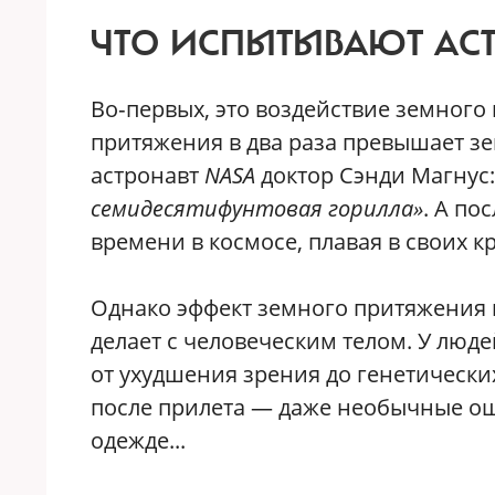
ЧТО ИСПЫТЫВАЮТ АС
Во‑первых, это воздействие земного
притяжения в два раза превышает з
астронавт
NASA
доктор Сэнди Магнус
семидесятифунтовая горилла»
. А по
времени в космосе, плавая в своих к
Однако эффект земного притяжения и
делает с человеческим телом. У люде
от ухудшения зрения до генетическ
после прилета — даже необычные о
одежде...