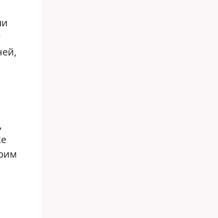
ли
ней,
,
же
орим