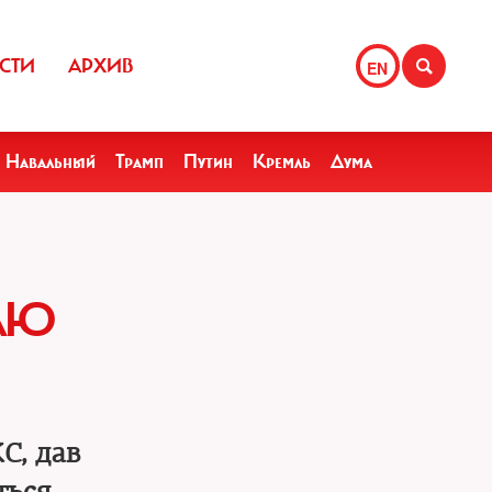
СТИ
АРХИВ
EN
Навальный
Трамп
Путин
Кремль
Дума
ЛЮ
С, дав