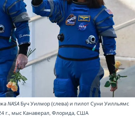
ажа
NASA
Буч Уилмор (слева) и пилот Суни Уилльямс
24 г., мыс Канаверал, Флорида, США