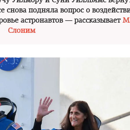
учу Уилмору и Суни Уилльямс верну
се снова подняла вопрос о воздейств
ровье астронавтов — рассказывает
М
Слоним