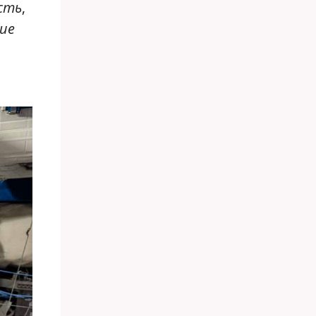
сть
,
ие