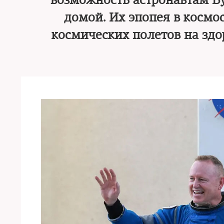
возможность астронавтам Б
домой. Их эпопея в космо
космических полетов на здо