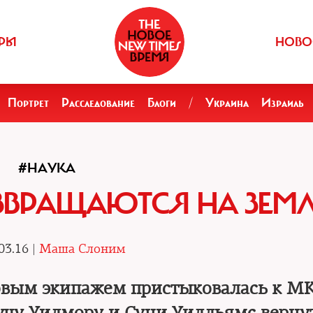
РЫ
НОВО
Портрет
Расследование
Блоги
/
Украина
Израиль
#НАУКА
ЗВРАЩАЮТСЯ НА ЗЕМ
03.16 |
Маша Слоним
вым экипажем пристыковалась к МК