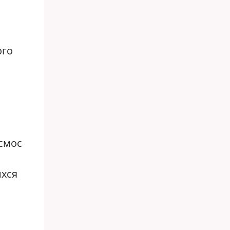
ого
осмос
ихся