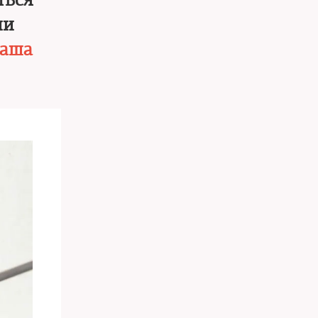
ться
ии
аша