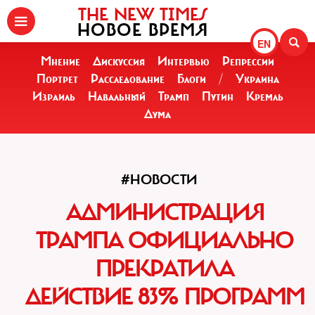
THE NEW TIMES
НОВОЕ ВРЕМЯ
EN
Мнение
Дискуссия
Интервью
Репрессии
Портрет
Расследование
Блоги
/
Украина
Израиль
Навальный
Трамп
Путин
Кремль
Дума
#НОВОСТИ
АДМИНИСТРАЦИЯ
ТРАМПА ОФИЦИАЛЬНО
ПРЕКРАТИЛА
ДЕЙСТВИЕ 83% ПРОГРАММ