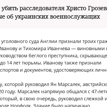
убить расследователя Христо Грозев
ые об украинских военнослужащих
уголовного суда Англии признали троих гра
 Иванову и Тихомира Иванчева — виновными 
уководством беглого преступника, скрывающе
 до 14 лет тюрьмы. Иванову также признали
спортов и документов, удостоверяющих личн
у, которой руководил Ян Марсалек, австрийс
0 году. Марсалек напрямую общался с 47-ле
оторый, в свою очередь, руководил слежкой 
оде Норфолк. Здание было напичкано