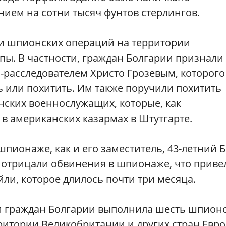
ием на сотни тысяч фунтов стерлингов.
ии шпионских операций на территории
пы. В частности, граждан Болгарии признали
-расследователем Христо Грозевым, которого
 или похитить. Им также поручили похитить
ских военнослужащих, которые, как
 в американских казармах в Штутгарте.
шпионаже, как и его заместитель, 43-летний 
 отрицали обвинения в шпионаже, что приве
йли, которое длилось почти три месяца.
ти граждан Болгарии выполнила шесть шпион
ритории Великобритании и других стран Евро