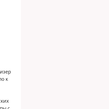
Бизер
ло к
ских
пы с