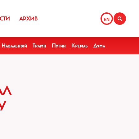
СТИ
АРХИВ
EN
Навальный
Трамп
Путин
Кремль
Дума
АЛ
У