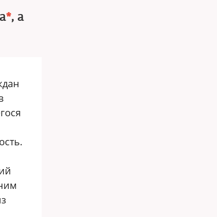
а
*
, а
ждан
в
гося
ость.
кий
тним
из