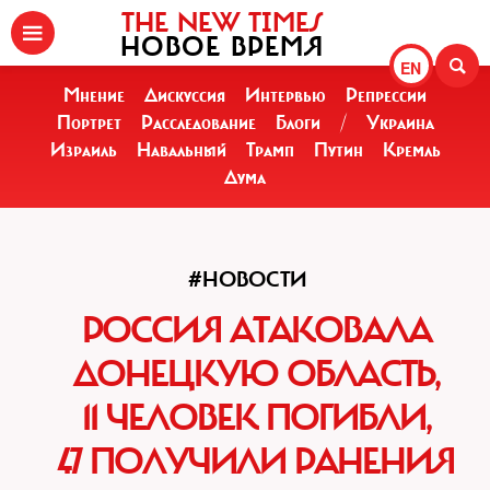
THE NEW TIMES
НОВОЕ ВРЕМЯ
EN
Мнение
Дискуссия
Интервью
Репрессии
Портрет
Расследование
Блоги
/
Украина
Израиль
Навальный
Трамп
Путин
Кремль
Дума
#НОВОСТИ
РОССИЯ АТАКОВАЛА
ДОНЕЦКУЮ ОБЛАСТЬ,
11 ЧЕЛОВЕК ПОГИБЛИ,
47 ПОЛУЧИЛИ РАНЕНИЯ