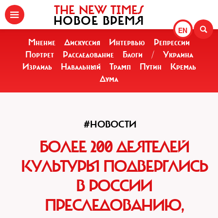
THE NEW TIMES
НОВОЕ ВРЕМЯ
EN
Мнение
Дискуссия
Интервью
Репрессии
Портрет
Расследование
Блоги
/
Украина
Израиль
Навальный
Трамп
Путин
Кремль
Дума
#НОВОСТИ
БОЛЕЕ 200 ДЕЯТЕЛЕЙ
КУЛЬТУРЫ ПОДВЕРГЛИСЬ
В РОССИИ
ПРЕСЛЕДОВАНИЮ,