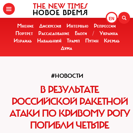
THE NEW TIMES
НОВОЕ ВРЕМЯ
EN
Мнение
Дискуссия
Интервью
Репрессии
Портрет
Расследование
Блоги
/
Украина
Израиль
Навальный
Трамп
Путин
Кремль
Дума
#НОВОСТИ
В РЕЗУЛЬТАТЕ
РОССИЙСКОЙ РАКЕТНОЙ
АТАКИ ПО КРИВОМУ РОГУ
ПОГИБЛИ ЧЕТЫРЕ