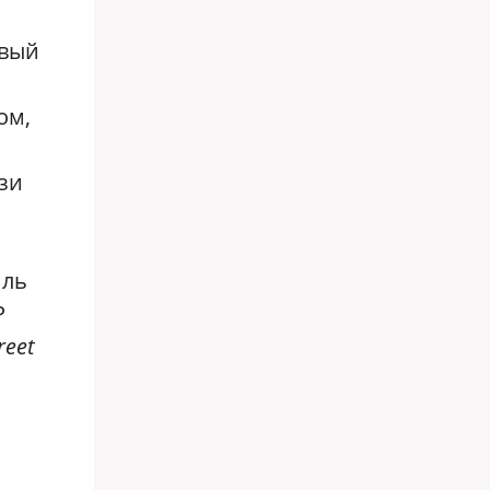
овый
ом,
язи
иль
Р
reet