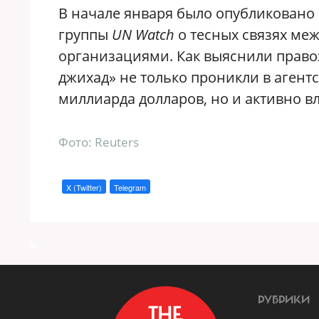
​В начале января было опубликован
группы
UN Watch
о тесных связях ме
организациями. Как выяснили прав
джихад» не только проникли в агент
миллиарда долларов, но и активно вл
Фото: Reuters
X (Twitter)
Telegram
a
РУБРИКИ