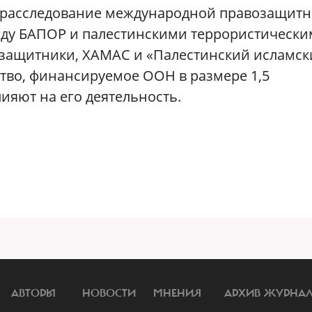
о расследование международной правозащит
жду БАПОР и палестинскими террористическ
озащитники, ХАМАС и «Палестинский исламск
ство, финансируемое ООН в размере 1,5
ияют на его деятельность.
АВТОРЫ
НОВОСТИ
МНЕНИЯ
АРХИВ ЖУРНА