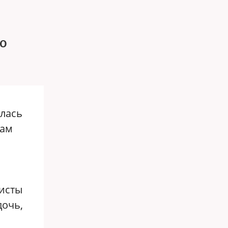
но
лась
цам
ристы
дочь,