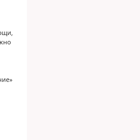
ощи,
ужно
ние»