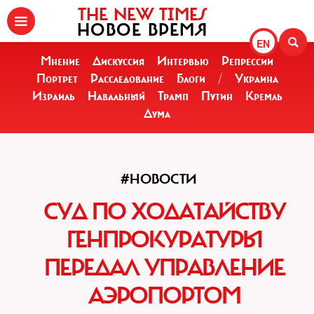
THE NEW TIMES
НОВОЕ ВРЕМЯ
EN
Мнение
Дискуссия
Интервью
Репрессии
Портрет
Расследование
Блоги
/
Украина
Израиль
Навальный
Трамп
Путин
Кремль
Дума
#НОВОСТИ
СУД ПО ХОДАТАЙСТВУ
ГЕНПРОКУРАТУРЫ
ПЕРЕДАЛ УПРАВЛЕНИЕ
АЭРОПОРТОМ