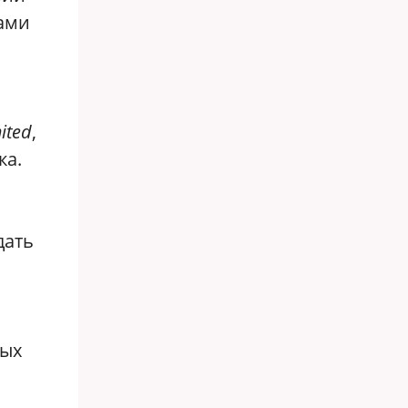
вами
.
ited
,
ка.
дать
ных