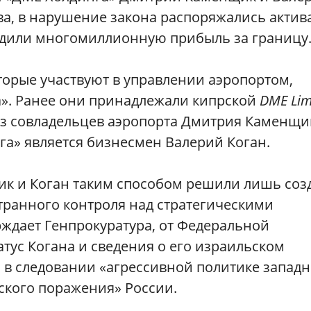
ва, в нарушение закона распоряжались акти
одили многомиллионную прибыль за границу
оторые участвуют в управлении аэропортом,
». Ранее они принадлежали кипрской
DME Lim
из совладельцев аэропорта Дмитрия Каменщи
а» является бизнесмен Валерий Коган.
щик и Коган таким способом решили лишь соз
транного контроля над стратегическими
ерждает Генпрокуратура, от Федеральной
тус Когана и сведения о его израильском
 в следовании «агрессивной политике запад
ского поражения» России.