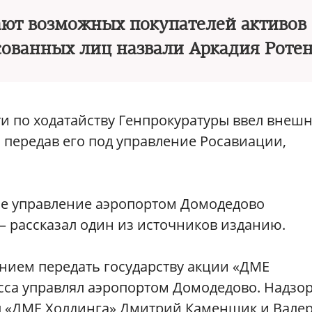
ают возможных покупателей активов
сованных лиц назвали Аркадия Роте
и по ходатайству Генпрокуратуры ввел внеш
 передав его под управление Росавиации,
ое управление аэропортом Домодедово
— рассказал один из источников изданию.
анием передать государству акции «ДМЕ
есса управлял аэропортом Домодедово. Надзо
ы «ДМЕ Холдинга» Дмитрий Каменщик и Вале