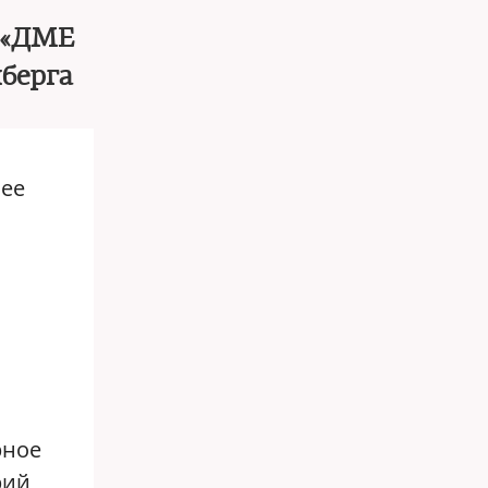
 «ДМЕ
нберга
нее
рное
рий