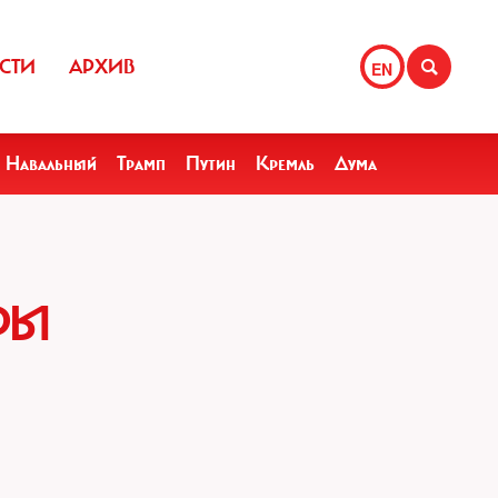
СТИ
АРХИВ
EN
Навальный
Трамп
Путин
Кремль
Дума
РЫ
М