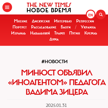
THE NEW TIMES
НОВОЕ ВРЕМЯ
EN
Мнение
Дискуссия
Интервью
Репрессии
Портрет
Расследование
Блоги
/
Украина
Израиль
Навальный
Трамп
Путин
Кремль
Дума
#НОВОСТИ
МИНЮСТ ОБЪЯВИЛ
«ИНОАГЕНТОМ» ПЕДАГОГА
ВАДИМА ЗИЦЕРА
2025.01.31