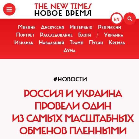
THE NEW TIMES
НОВОЕ ВРЕМЯ
EN
Мнение
Дискуссия
Интервью
Репрессии
Портрет
Расследование
Блоги
/
Украина
Израиль
Навальный
Трамп
Путин
Кремль
Дума
#НОВОСТИ
РОССИЯ И УКРАИНА
ПРОВЕЛИ ОДИН
ИЗ САМЫХ МАСШТАБНЫХ
ОБМЕНОВ ПЛЕННЫМИ