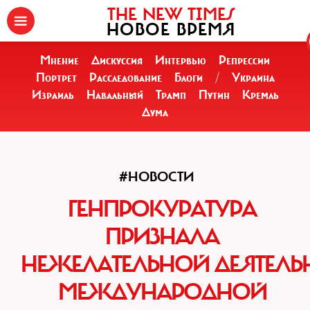
THE NEW TIMES
НОВОЕ ВРЕМЯ
Мнение
Дискуссия
Интервью
Репрессии
Портрет
Расследование
Блоги
/
Украина
Израиль
Навальный
Трамп
Путин
Кремль
Дума
#НОВОСТИ
ГЕНПРОКУРАТУРА
ПРИЗНАЛА
НЕЖЕЛАТЕЛЬНОЙ ДЕЯТЕЛЬ
МЕЖДУНАРОДНОЙ