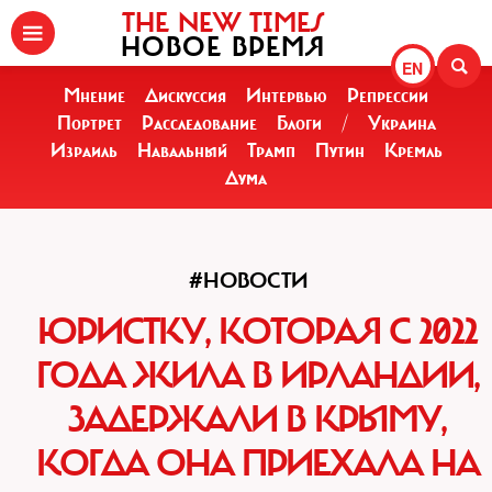
THE NEW TIMES
НОВОЕ ВРЕМЯ
EN
Мнение
Дискуссия
Интервью
Репрессии
Портрет
Расследование
Блоги
/
Украина
Израиль
Навальный
Трамп
Путин
Кремль
Дума
#НОВОСТИ
ЮРИСТКУ, КОТОРАЯ С 2022
ГОДА ЖИЛА В ИРЛАНДИИ,
ЗАДЕРЖАЛИ В КРЫМУ,
КОГДА ОНА ПРИЕХАЛА НА