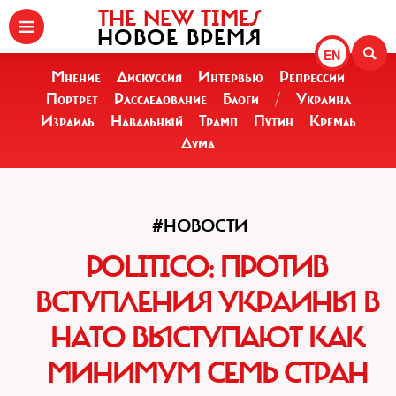
THE NEW TIMES
НОВОЕ ВРЕМЯ
EN
Мнение
Дискуссия
Интервью
Репрессии
Портрет
Расследование
Блоги
/
Украина
Израиль
Навальный
Трамп
Путин
Кремль
Дума
#НОВОСТИ
POLITICO: ПРОТИВ
ВСТУПЛЕНИЯ УКРАИНЫ В
НАТО ВЫСТУПАЮТ КАК
МИНИМУМ СЕМЬ СТРАН