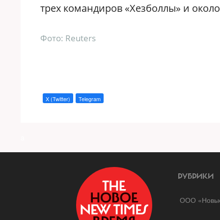
трех командиров «Хезболлы» и около
Фото: Reuters
X (Twitter)
Telegram
a
РУБРИКИ
ООО «Новые