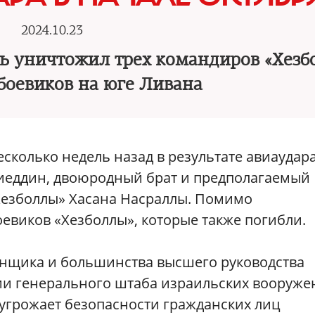
2024.10.23
ль уничтожил трех командиров «Хез
 боевиков на юге Ливана
есколько недель назад в результате авиаудар
иеддин, двоюродный брат и предполагаемый
Хезболлы» Хасана Насраллы. Помимо
оевиков «Хезболлы», которые также погибли.
енщика и большинства высшего руководства
ии генерального штаба израильских вооруж
 угрожает безопасности гражданских лиц