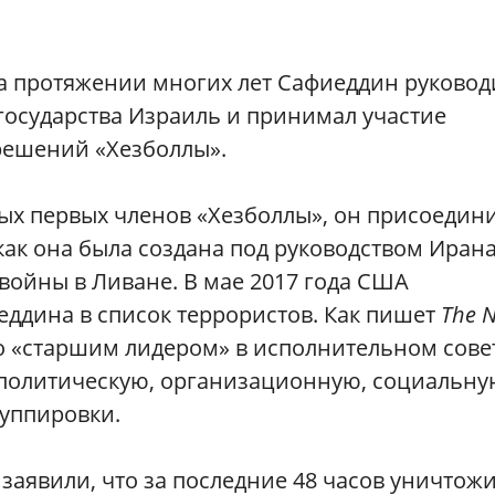
на протяжении многих лет Сафиеддин руковод
государства Израиль и принимал участие
решений «Хезболлы».
х первых членов «Хезболлы», он присоедин
 как она была создана под руководством Иран
 войны в Ливане. В мае 2017 года США
ддина в список террористов. Как пишет
The 
го «старшим лидером» в исполнительном сове
«политическую, организационную, социальну
руппировки.
заявили, что за последние 48 часов уничтож