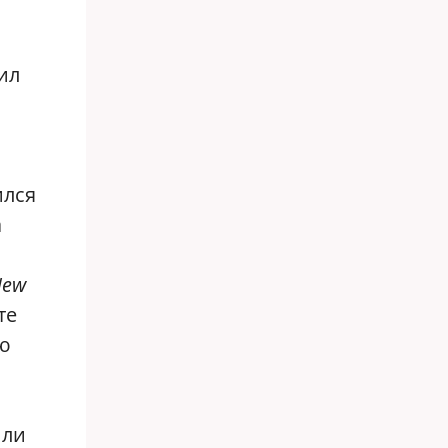
ил
ился
а
New
те
ю
или