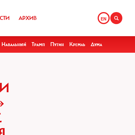
СТИ
АРХИВ
EN
Навальный
Трамп
Путин
Кремль
Дума
ЛИ
»
Е
Я