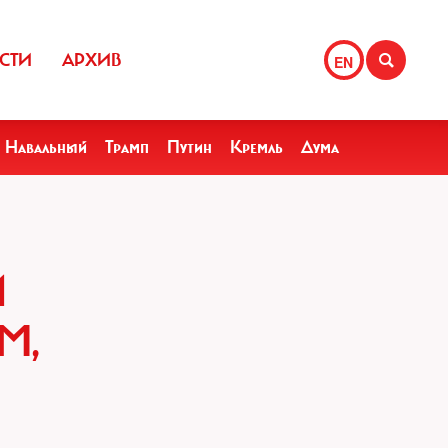
СТИ
АРХИВ
EN
Навальный
Трамп
Путин
Кремль
Дума
Й
М,