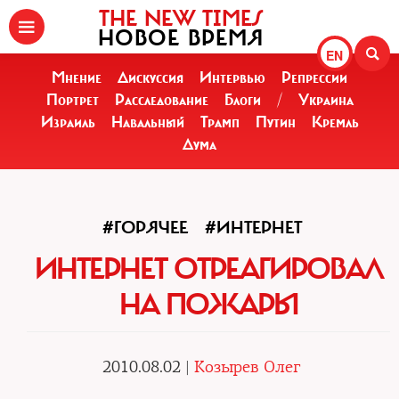
THE NEW TIMES
НОВОЕ ВРЕМЯ
EN
Мнение
Дискуссия
Интервью
Репрессии
Портрет
Расследование
Блоги
/
Украина
Израиль
Навальный
Трамп
Путин
Кремль
Дума
#ГОРЯЧЕЕ
#ИНТЕРНЕТ
ИНТЕРНЕТ ОТРЕАГИРОВАЛ
НА ПОЖАРЫ
2010.08.02 |
Козырев Олег