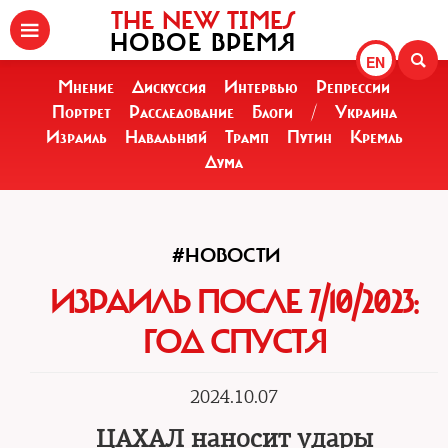
THE NEW TIMES
НОВОЕ ВРЕМЯ
EN
Мнение
Дискуссия
Интервью
Репрессии
Портрет
Расследование
Блоги
/
Украина
Израиль
Навальный
Трамп
Путин
Кремль
Дума
#НОВОСТИ
ИЗРАИЛЬ ПОСЛЕ 7/10/2023:
ГОД СПУСТЯ
2024.10.07
ЦАХАЛ наносит удары