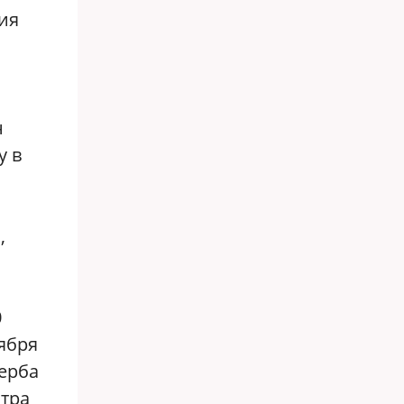
ия
н
у в
,
0
ября
ерба
тра