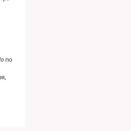
lo
по
я,