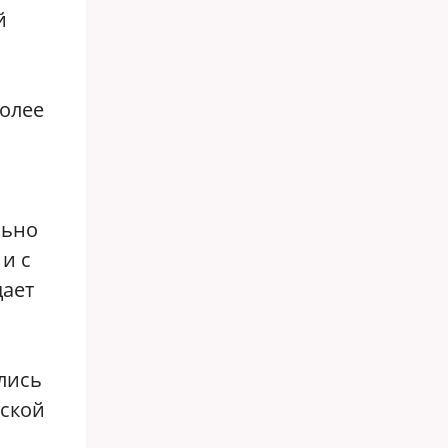
й
более
льно
и с
дает
лись
ьской