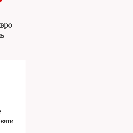
евро
ь
й
евяти