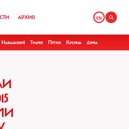
СТИ
АРХИВ
EN
Навальный
Трамп
Путин
Кремль
Дума
ЛИ
15
МИ
У