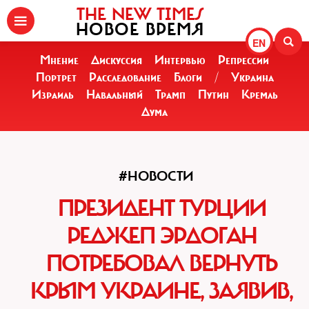
THE NEW TIMES
НОВОЕ ВРЕМЯ
EN
Мнение
Дискуссия
Интервью
Репрессии
Портрет
Расследование
Блоги
/
Украина
Израиль
Навальный
Трамп
Путин
Кремль
Дума
#НОВОСТИ
ПРЕЗИДЕНТ ТУРЦИИ
РЕДЖЕП ЭРДОГАН
ПОТРЕБОВАЛ ВЕРНУТЬ
КРЫМ УКРАИНЕ, ЗАЯВИВ,