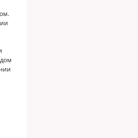
ом.
рии
и
одом
ании