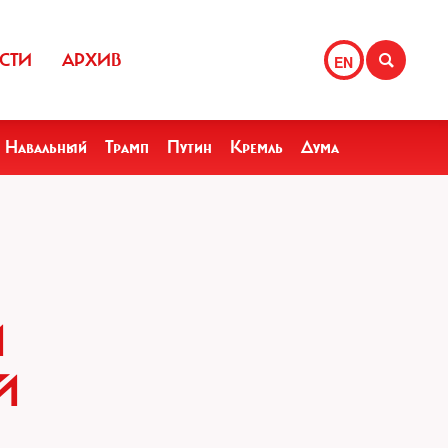
СТИ
АРХИВ
EN
Навальный
Трамп
Путин
Кремль
Дума
Й
Й