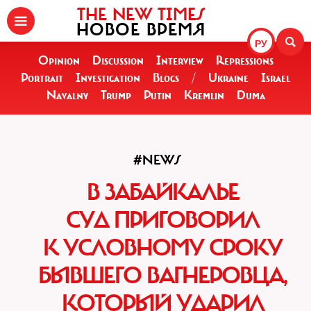
THE NEW TIMES
НОВОЕ ВРЕМЯ
РУ
Opinion
Discussion
Interview
Repressions
Portrait
Investigation
Blogs
/
Ukraine
Israel
Navalny
Trump
Putin
Kremlin
Duma
#NEWS
В ЗАБАЙКАЛЬЕ
СУД ПРИГОВОРИЛ
К УСЛОВНОМУ СРОКУ
БЫВШЕГО ВАГНЕРОВЦА,
КОТОРЫЙ УДАРИЛ