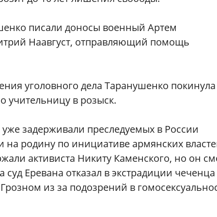
ушенко писали доносы военный Артем
итрий Наавгуст, отправляющий помощь
дения уголовного дела Таранушенко покинула
о учительницу в розыск.
и уже задерживали преследуемых в России
чи на родину по инициативе армянских власт
ржали активиста Никиту Каменского, но он см
да суд Еревана отказал в экстрадиции чеченца
 Грозном из за подозрений в гомосексуальнос