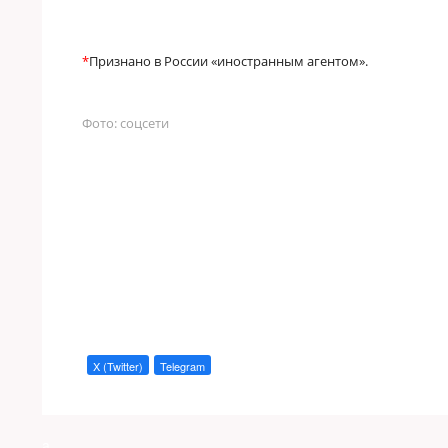
*
Признано в России «иностранным агентом».
Фото: с
оцсети
X (Twitter)
Telegram
a