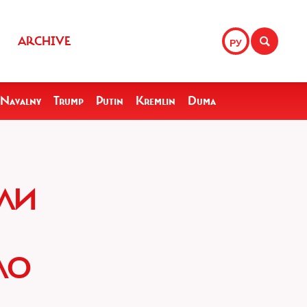
ARCHIVE
РУ
Navalny
Trump
Putin
Kremlin
Duma
ЛИ
ЛО