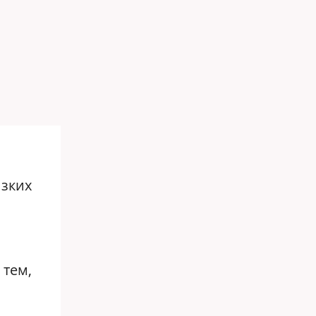
изких
 тем,