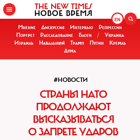
THE NEW TIMES
НОВОЕ ВРЕМЯ
EN
Мнение
Дискуссия
Интервью
Репрессии
Портрет
Расследование
Блоги
/
Украина
Израиль
Навальный
Трамп
Путин
Кремль
Дума
#НОВОСТИ
СТРАНЫ НАТО
ПРОДОЛЖАЮТ
ВЫСКАЗЫВАТЬСЯ
О ЗАПРЕТЕ УДАРОВ