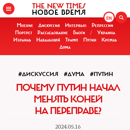
THE NEW TIMES
НОВОЕ ВРЕМЯ
EN
Мнение
Дискуссия
Интервью
Репрессии
Портрет
Расследование
Блоги
/
Украина
Израиль
Навальный
Трамп
Путин
Кремль
Дума
#ДИСКУССИЯ
#ДУМА
#ПУТИН
ПОЧЕМУ ПУТИН НАЧАЛ
МЕНЯТЬ КОНЕЙ
НА ПЕРЕПРАВЕ?
2024.05.16