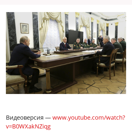
Видеоверсия —
www.youtube.com/watch?
v=B0WXakNZiqg